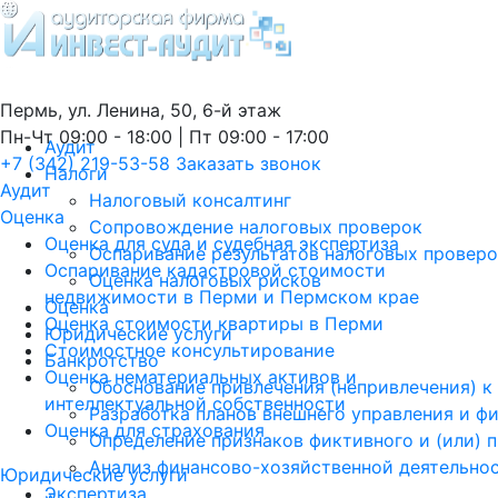
Пермь, ул. Ленина, 50, 6-й этаж
Пн-Чт 09:00 - 18:00 | Пт 09:00 - 17:00
Аудит
+7 (342) 219-53-58
Заказать звонок
Налоги
Аудит
Налоговый консалтинг
Оценка
Сопровождение налоговых проверок
Оценка для суда и судебная экспертиза
Оспаривание результатов налоговых провер
Оспаривание кадастровой стоимости
Оценка налоговых рисков
недвижимости в Перми и Пермском крае
Оценка
Оценка стоимости квартиры в Перми
Юридические услуги
Стоимостное консультирование
Банкротство
Оценка нематериальных активов и
Обоснование привлечения (непривлечения) к
интеллектуальной собственности
Разработка планов внешнего управления и ф
Оценка для страхования
Определение признаков фиктивного и (или) 
Анализ финансово-хозяйственной деятельно
Юридические услуги
Экспертиза