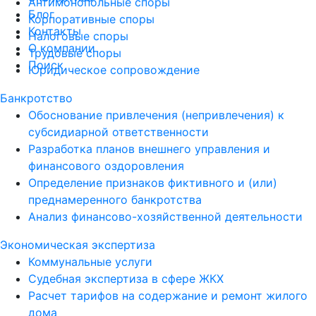
Антимонопольные споры
Блог
Корпоративные споры
Контакты
Налоговые споры
О компании
Трудовые споры
Поиск
Юридическое сопровождение
Банкротство
Обоснование привлечения (непривлечения) к
субсидиарной ответственности
Разработка планов внешнего управления и
финансового оздоровления
Определение признаков фиктивного и (или)
преднамеренного банкротства
Анализ финансово-хозяйственной деятельности
Экономическая экспертиза
Коммунальные услуги
Судебная экспертиза в сфере ЖКХ
Расчет тарифов на содержание и ремонт жилого
дома