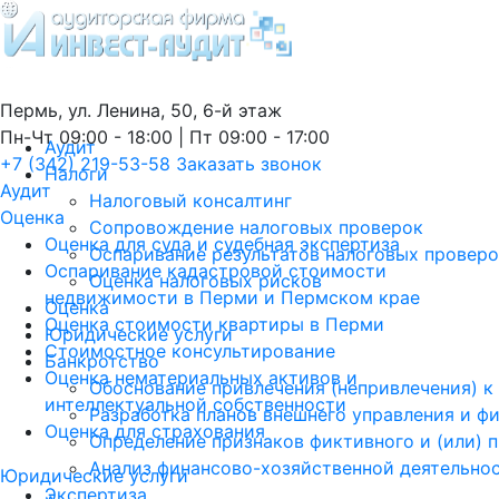
Пермь, ул. Ленина, 50, 6-й этаж
Пн-Чт 09:00 - 18:00 | Пт 09:00 - 17:00
Аудит
+7 (342) 219-53-58
Заказать звонок
Налоги
Аудит
Налоговый консалтинг
Оценка
Сопровождение налоговых проверок
Оценка для суда и судебная экспертиза
Оспаривание результатов налоговых провер
Оспаривание кадастровой стоимости
Оценка налоговых рисков
недвижимости в Перми и Пермском крае
Оценка
Оценка стоимости квартиры в Перми
Юридические услуги
Стоимостное консультирование
Банкротство
Оценка нематериальных активов и
Обоснование привлечения (непривлечения) к
интеллектуальной собственности
Разработка планов внешнего управления и ф
Оценка для страхования
Определение признаков фиктивного и (или) 
Анализ финансово-хозяйственной деятельно
Юридические услуги
Экспертиза