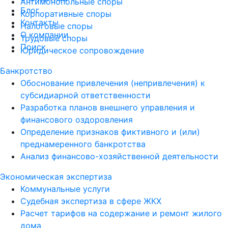
Антимонопольные споры
Блог
Корпоративные споры
Контакты
Налоговые споры
О компании
Трудовые споры
Поиск
Юридическое сопровождение
Банкротство
Обоснование привлечения (непривлечения) к
субсидиарной ответственности
Разработка планов внешнего управления и
финансового оздоровления
Определение признаков фиктивного и (или)
преднамеренного банкротства
Анализ финансово-хозяйственной деятельности
Экономическая экспертиза
Коммунальные услуги
Судебная экспертиза в сфере ЖКХ
Расчет тарифов на содержание и ремонт жилого
дома