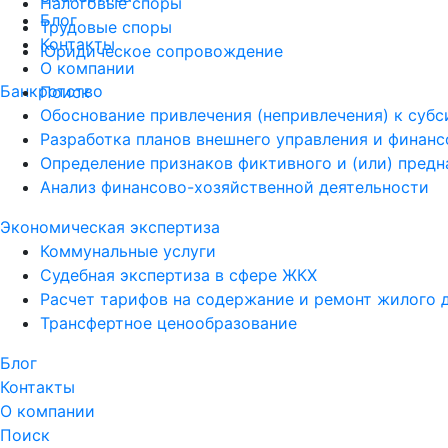
Налоговые споры
Блог
Трудовые споры
Контакты
Юридическое сопровождение
О компании
Банкротство
Поиск
Обоснование привлечения (непривлечения) к суб
Разработка планов внешнего управления и финан
Определение признаков фиктивного и (или) пред
Анализ финансово-хозяйственной деятельности
Экономическая экспертиза
Коммунальные услуги
Судебная экспертиза в сфере ЖКХ
Расчет тарифов на содержание и ремонт жилого 
Трансфертное ценообразование
Блог
Контакты
О компании
Поиск