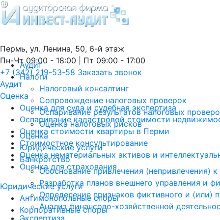
Пермь, ул. Ленина, 50, 6-й этаж
Пн-Чт 09:00 - 18:00 | Пт 09:00 - 17:00
Аудит
+7 (342) 219-53-58
Заказать звонок
Налоги
Аудит
Налоговый консалтинг
Оценка
Сопровождение налоговых проверок
Оценка для суда и судебная экспертиза
Оспаривание результатов налоговых провер
Оспаривание кадастровой стоимости недвижимос
Оценка налоговых рисков
Оценка стоимости квартиры в Перми
Оценка
Стоимостное консультирование
Юридические услуги
Оценка нематериальных активов и интеллектуаль
Банкротство
Оценка для страхования
Обоснование привлечения (непривлечения) к
Разработка планов внешнего управления и ф
Юридические услуги
Определение признаков фиктивного и (или) 
Антимонопольные споры
Анализ финансово-хозяйственной деятельно
Корпоративные споры
Экспертиза