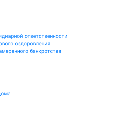
сидиарной ответственности
сового оздоровления
намеренного банкротства
дома