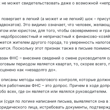
к не может свидетельствовать даже о возможной «неп
, повергает в легкий (а может и не легкий) шок – при
адвокатов). Это видимо означает, что человек, желающ
атом или юристом, для того, чтобы своевременно и гр
 недобросовестный и непричастный к финансово-хозяй
жется жителем другого города, то уверенность налогов
ится. Поскольку этот признак также в письме поимено
азан ФНС – внесение сведений о смене руководителя о
логовым периодом является квартал, то, скорее всего,
ценено как «незадолго до».
е описаны методы налогового контроля, которые долж
йся работникам ФНС – это допрос. Причем в ходе доп
обо всех, где он является или являлся руководителем.
и (судя по логике написания письма, выявляется она в
юридического лица, истребовать документы, подтвер