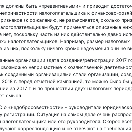
оля должны быть «превентивными» и приводит достато
непричастности налогоплательщика к финансово-хозяй
признаков (к сожалению, не разъясняется, сколько пр
м налогоплательщикам будут применяться описанные ниж
а нет, поскольку часть из них действительно давно и
х» налогоплательщиков. Например, размер налоговых 
е из них, поскольку ничего кроме недоумения они не в
анные организации (дата создания/регистрации 2017 год
 «возможно непричастные к хозяйственной деятельност
овь созданными организациями стали организации, созда
2018 г. перед отчетной кампанией, то можно было бы 
ии за 2017 г. и по прошествии двух налоговых периодо
ет смысл.
С о «недобросовестности» - руководители юридическо
 регистрации. Ситуация на самом деле очень распрост
налогоплательщика или его руководителя. Скорее всег
учают корреспонденцию и не отвечают на требования 