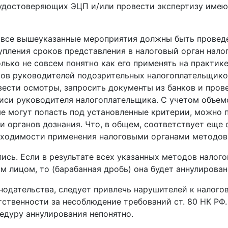
в удостоверяющих ЭЦП и/или провести экспертизу име
о все вышеуказанные мероприятия должны быть провед
упления сроков представления в налоговый орган нал
олько не совсем понятно как его применять на практик
ов руководителей подозрительных налогоплательщико
вести осмотры, запросить документы из банков и про
иси руководителя налогоплательщика. С учетом объе
е могут попасть под установленные критерии, можно 
и органов дознания. Что, в общем, соответствует ещ
необходимости применения налоговыми органами методов
ись. Если в результате всех указанных методов налого
 лицом, то (барабанная дробь) она будет аннулирован
одательства, следует привлечь нарушителей к налогов
етственности за несоблюдение требований ст. 80 НК РФ
едуру аннулирования непонятно.