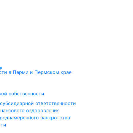
ок
ти в Перми и Пермском крае
ной собственности
 субсидиарной ответственности
инансового оздоровления
преднамеренного банкротства
сти