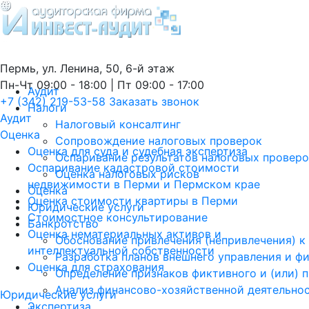
Пермь, ул. Ленина, 50, 6-й этаж
Пн-Чт 09:00 - 18:00 | Пт 09:00 - 17:00
Аудит
+7 (342) 219-53-58
Заказать звонок
Налоги
Аудит
Налоговый консалтинг
Оценка
Сопровождение налоговых проверок
Оценка для суда и судебная экспертиза
Оспаривание результатов налоговых провер
Оспаривание кадастровой стоимости
Оценка налоговых рисков
недвижимости в Перми и Пермском крае
Оценка
Оценка стоимости квартиры в Перми
Юридические услуги
Стоимостное консультирование
Банкротство
Оценка нематериальных активов и
Обоснование привлечения (непривлечения) к
интеллектуальной собственности
Разработка планов внешнего управления и ф
Оценка для страхования
Определение признаков фиктивного и (или) 
Анализ финансово-хозяйственной деятельно
Юридические услуги
Экспертиза