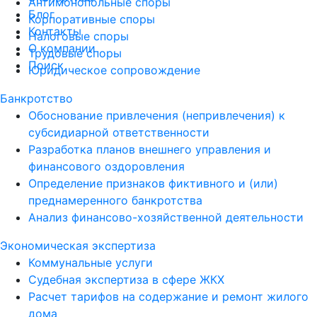
Антимонопольные споры
Блог
Корпоративные споры
Контакты
Налоговые споры
О компании
Трудовые споры
Поиск
Юридическое сопровождение
Банкротство
Обоснование привлечения (непривлечения) к
субсидиарной ответственности
Разработка планов внешнего управления и
финансового оздоровления
Определение признаков фиктивного и (или)
преднамеренного банкротства
Анализ финансово-хозяйственной деятельности
Экономическая экспертиза
Коммунальные услуги
Судебная экспертиза в сфере ЖКХ
Расчет тарифов на содержание и ремонт жилого
дома