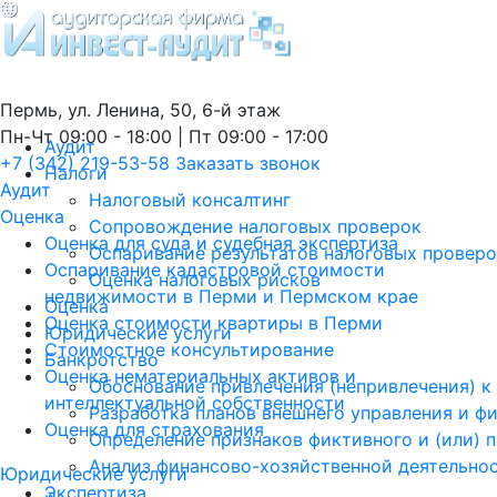
Пермь, ул. Ленина, 50, 6-й этаж
Пн-Чт 09:00 - 18:00 | Пт 09:00 - 17:00
Аудит
+7 (342) 219-53-58
Заказать звонок
Налоги
Аудит
Налоговый консалтинг
Оценка
Сопровождение налоговых проверок
Оценка для суда и судебная экспертиза
Оспаривание результатов налоговых провер
Оспаривание кадастровой стоимости
Оценка налоговых рисков
недвижимости в Перми и Пермском крае
Оценка
Оценка стоимости квартиры в Перми
Юридические услуги
Стоимостное консультирование
Банкротство
Оценка нематериальных активов и
Обоснование привлечения (непривлечения) к
интеллектуальной собственности
Разработка планов внешнего управления и ф
Оценка для страхования
Определение признаков фиктивного и (или) 
Анализ финансово-хозяйственной деятельно
Юридические услуги
Экспертиза