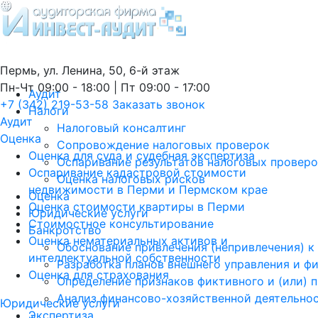
Пермь, ул. Ленина, 50, 6-й этаж
Пн-Чт 09:00 - 18:00 | Пт 09:00 - 17:00
Аудит
+7 (342) 219-53-58
Заказать звонок
Налоги
Аудит
Налоговый консалтинг
Оценка
Сопровождение налоговых проверок
Оценка для суда и судебная экспертиза
Оспаривание результатов налоговых провер
Оспаривание кадастровой стоимости
Оценка налоговых рисков
недвижимости в Перми и Пермском крае
Оценка
Оценка стоимости квартиры в Перми
Юридические услуги
Стоимостное консультирование
Банкротство
Оценка нематериальных активов и
Обоснование привлечения (непривлечения) к
интеллектуальной собственности
Разработка планов внешнего управления и ф
Оценка для страхования
Определение признаков фиктивного и (или) 
Анализ финансово-хозяйственной деятельно
Юридические услуги
Экспертиза