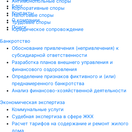
Антимонопольные споры
Блог
Корпоративные споры
Контакты
Налоговые споры
О компании
Трудовые споры
Поиск
Юридическое сопровождение
Банкротство
Обоснование привлечения (непривлечения) к
субсидиарной ответственности
Разработка планов внешнего управления и
финансового оздоровления
Определение признаков фиктивного и (или)
преднамеренного банкротства
Анализ финансово-хозяйственной деятельности
Экономическая экспертиза
Коммунальные услуги
Судебная экспертиза в сфере ЖКХ
Расчет тарифов на содержание и ремонт жилого
дома