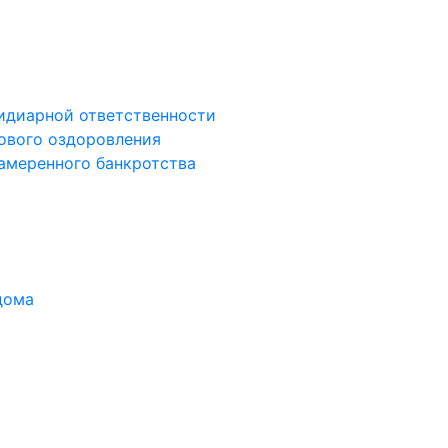
сидиарной ответственности
сового оздоровления
намеренного банкротства
дома