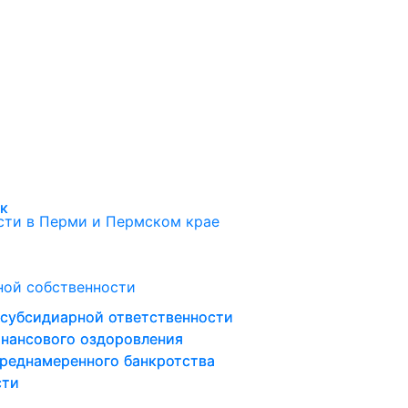
ок
ок
ти в Перми и Пермском крае
ной собственности
 субсидиарной ответственности
 субсидиарной ответственности
инансового оздоровления
инансового оздоровления
преднамеренного банкротства
преднамеренного банкротства
сти
сти