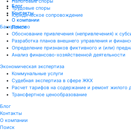
Налоговые споры
Блог
Блог
Трудовые споры
Контакты
Контакты
Юридическое сопровождение
О компании
О компании
Банкротство
Поиск
Поиск
Обоснование привлечения (непривлечения) к суб
Разработка планов внешнего управления и финан
Определение признаков фиктивного и (или) пред
Анализ финансово-хозяйственной деятельности
Экономическая экспертиза
Коммунальные услуги
Судебная экспертиза в сфере ЖКХ
Расчет тарифов на содержание и ремонт жилого 
Трансфертное ценообразование
Блог
Контакты
О компании
Поиск