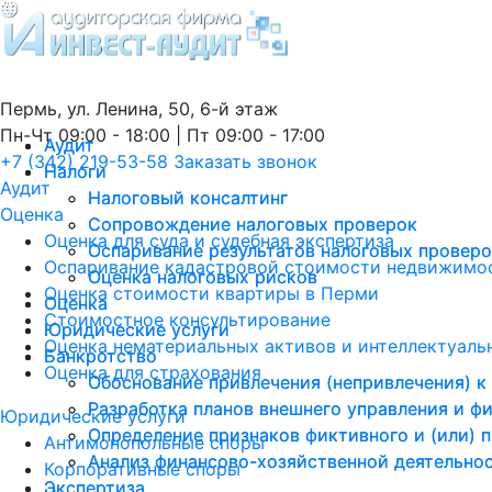
Пермь, ул. Ленина, 50, 6-й этаж
Пн-Чт 09:00 - 18:00 | Пт 09:00 - 17:00
Аудит
Аудит
+7 (342) 219-53-58
Заказать звонок
Налоги
Налоги
Аудит
Налоговый консалтинг
Налоговый консалтинг
Оценка
Сопровождение налоговых проверок
Сопровождение налоговых проверок
Оценка для суда и судебная экспертиза
Оспаривание результатов налоговых провер
Оспаривание результатов налоговых провер
Оспаривание кадастровой стоимости недвижимос
Оценка налоговых рисков
Оценка налоговых рисков
Оценка стоимости квартиры в Перми
Оценка
Оценка
Стоимостное консультирование
Юридические услуги
Юридические услуги
Оценка нематериальных активов и интеллектуаль
Банкротство
Банкротство
Оценка для страхования
Обоснование привлечения (непривлечения) к
Обоснование привлечения (непривлечения) к
Разработка планов внешнего управления и ф
Разработка планов внешнего управления и ф
Юридические услуги
Определение признаков фиктивного и (или) 
Определение признаков фиктивного и (или) 
Антимонопольные споры
Анализ финансово-хозяйственной деятельно
Анализ финансово-хозяйственной деятельно
Корпоративные споры
Экспертиза
Экспертиза