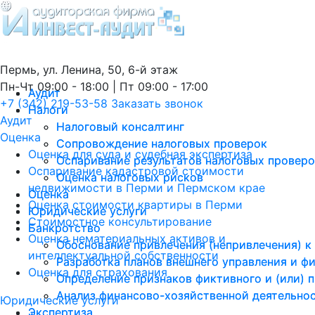
Пермь, ул. Ленина, 50, 6-й этаж
Пн-Чт 09:00 - 18:00 | Пт 09:00 - 17:00
Аудит
Аудит
+7 (342) 219-53-58
Заказать звонок
Налоги
Налоги
Аудит
Налоговый консалтинг
Налоговый консалтинг
Оценка
Сопровождение налоговых проверок
Сопровождение налоговых проверок
Оценка для суда и судебная экспертиза
Оспаривание результатов налоговых провер
Оспаривание результатов налоговых провер
Оспаривание кадастровой стоимости
Оценка налоговых рисков
Оценка налоговых рисков
недвижимости в Перми и Пермском крае
Оценка
Оценка
Оценка стоимости квартиры в Перми
Юридические услуги
Юридические услуги
Стоимостное консультирование
Банкротство
Банкротство
Оценка нематериальных активов и
Обоснование привлечения (непривлечения) к
Обоснование привлечения (непривлечения) к
интеллектуальной собственности
Разработка планов внешнего управления и ф
Разработка планов внешнего управления и ф
Оценка для страхования
Определение признаков фиктивного и (или) 
Определение признаков фиктивного и (или) 
Анализ финансово-хозяйственной деятельно
Анализ финансово-хозяйственной деятельно
Юридические услуги
Экспертиза
Экспертиза