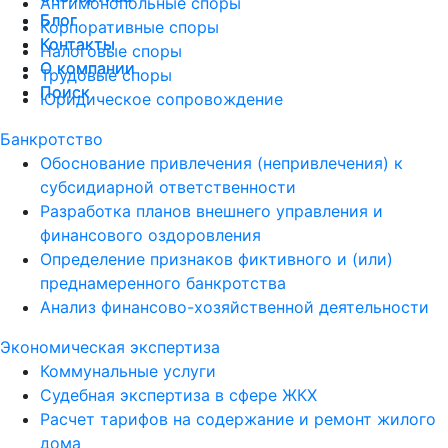
Антимонопольные споры
Блог
Блог
Корпоративные споры
Контакты
Контакты
Налоговые споры
О компании
О компании
Трудовые споры
Поиск
Поиск
Юридическое сопровождение
Банкротство
Обоснование привлечения (непривлечения) к
субсидиарной ответственности
Разработка планов внешнего управления и
финансового оздоровления
Определение признаков фиктивного и (или)
преднамеренного банкротства
Анализ финансово-хозяйственной деятельности
Экономическая экспертиза
Коммунальные услуги
Судебная экспертиза в сфере ЖКХ
Расчет тарифов на содержание и ремонт жилого
дома