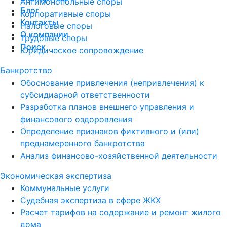
Антимонопольные споры
Блог
Блог
Корпоративные споры
Контакты
Контакты
Налоговые споры
О компании
О компании
Трудовые споры
Поиск
Поиск
Юридическое сопровождение
Банкротство
Обоснование привлечения (непривлечения) к
субсидиарной ответственности
Разработка планов внешнего управления и
финансового оздоровления
Определение признаков фиктивного и (или)
преднамеренного банкротства
Анализ финансово-хозяйственной деятельности
Экономическая экспертиза
Коммунальные услуги
Судебная экспертиза в сфере ЖКХ
Расчет тарифов на содержание и ремонт жилого
дома