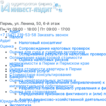
Пермь, ул. Ленина, 50, 6-й этаж
Пн-Чт 09:00 - 18:00 | Пт 09:00 - 17:00
Аудит
Аудит
+7 (342) 219-53-58
Заказать звонок
Налоги
Налоги
Аудит
Налоговый консалтинг
Налоговый консалтинг
Оценка
Сопровождение налоговых проверок
Сопровождение налоговых проверок
Оценка для суда и судебная экспертиза
Оспаривание результатов налоговых провер
Оспаривание результатов налоговых провер
Оспаривание кадастровой стоимости
Оценка налоговых рисков
Оценка налоговых рисков
недвижимости в Перми и Пермском крае
Оценка
Оценка
Оценка стоимости квартиры в Перми
Юридические услуги
Юридические услуги
Стоимостное консультирование
Банкротство
Банкротство
Оценка нематериальных активов и
Обоснование привлечения (непривлечения) к
Обоснование привлечения (непривлечения) к
интеллектуальной собственности
Разработка планов внешнего управления и ф
Разработка планов внешнего управления и ф
Оценка для страхования
Определение признаков фиктивного и (или) 
Определение признаков фиктивного и (или) 
Анализ финансово-хозяйственной деятельно
Анализ финансово-хозяйственной деятельно
Юридические услуги
Экспертиза
Экспертиза