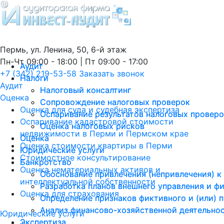
Пермь, ул. Ленина, 50, 6-й этаж
Пн-Чт 09:00 - 18:00 | Пт 09:00 - 17:00
Аудит
Аудит
+7 (342) 219-53-58
Заказать звонок
Налоги
Налоги
Аудит
Налоговый консалтинг
Налоговый консалтинг
Оценка
Сопровождение налоговых проверок
Сопровождение налоговых проверок
Оценка для суда и судебная экспертиза
Оспаривание результатов налоговых провер
Оспаривание результатов налоговых провер
Оспаривание кадастровой стоимости
Оценка налоговых рисков
Оценка налоговых рисков
недвижимости в Перми и Пермском крае
Оценка
Оценка
Оценка стоимости квартиры в Перми
Юридические услуги
Юридические услуги
Стоимостное консультирование
Банкротство
Банкротство
Оценка нематериальных активов и
Обоснование привлечения (непривлечения) к
Обоснование привлечения (непривлечения) к
интеллектуальной собственности
Разработка планов внешнего управления и ф
Разработка планов внешнего управления и ф
Оценка для страхования
Определение признаков фиктивного и (или) 
Определение признаков фиктивного и (или) 
Анализ финансово-хозяйственной деятельно
Анализ финансово-хозяйственной деятельно
Юридические услуги
Экспертиза
Экспертиза