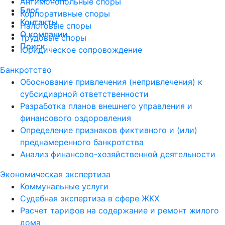
Антимонопольные споры
Блог
Блог
Корпоративные споры
Контакты
Контакты
Налоговые споры
О компании
О компании
Трудовые споры
Поиск
Поиск
Юридическое сопровождение
Банкротство
Обоснование привлечения (непривлечения) к
субсидиарной ответственности
Разработка планов внешнего управления и
финансового оздоровления
Определение признаков фиктивного и (или)
преднамеренного банкротства
Анализ финансово-хозяйственной деятельности
Экономическая экспертиза
Коммунальные услуги
Судебная экспертиза в сфере ЖКХ
Расчет тарифов на содержание и ремонт жилого
дома