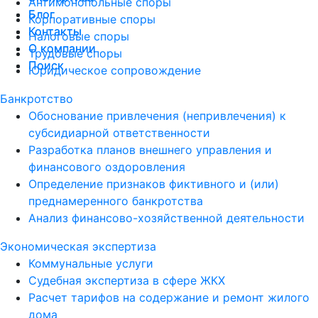
Антимонопольные споры
Блог
Блог
Корпоративные споры
Контакты
Контакты
Налоговые споры
О компании
О компании
Трудовые споры
Поиск
Поиск
Юридическое сопровождение
Банкротство
Обоснование привлечения (непривлечения) к
субсидиарной ответственности
Разработка планов внешнего управления и
финансового оздоровления
Определение признаков фиктивного и (или)
преднамеренного банкротства
Анализ финансово-хозяйственной деятельности
Экономическая экспертиза
Коммунальные услуги
Судебная экспертиза в сфере ЖКХ
Расчет тарифов на содержание и ремонт жилого
дома