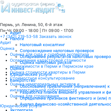
Пермь, ул. Ленина, 50, 6-й этаж
Пн-Чт 09:00 - 18:00 | Пт 09:00 - 17:00
Аудит
Аудит
+7 (342) 219-53-58
Заказать звонок
Налоги
Налоги
Аудит
Налоговый консалтинг
Налоговый консалтинг
Оценка
Сопровождение налоговых проверок
Сопровождение налоговых проверок
Оценка для суда и судебная экспертиза
Оспаривание результатов налоговых провер
Оспаривание результатов налоговых провер
Оспаривание кадастровой стоимости
Оценка налоговых рисков
Оценка налоговых рисков
недвижимости в Перми и Пермском крае
Оценка
Оценка
Оценка стоимости квартиры в Перми
Юридические услуги
Юридические услуги
Стоимостное консультирование
Банкротство
Банкротство
Оценка нематериальных активов и
Обоснование привлечения (непривлечения) к
Обоснование привлечения (непривлечения) к
интеллектуальной собственности
Разработка планов внешнего управления и ф
Разработка планов внешнего управления и ф
Оценка для страхования
Определение признаков фиктивного и (или) 
Определение признаков фиктивного и (или) 
Анализ финансово-хозяйственной деятельно
Анализ финансово-хозяйственной деятельно
Юридические услуги
Экспертиза
Экспертиза