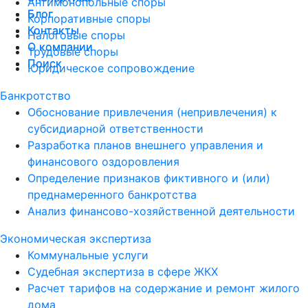
Антимонопольные споры
Блог
Блог
Корпоративные споры
Контакты
Контакты
Налоговые споры
О компании
О компании
Трудовые споры
Поиск
Поиск
Юридическое сопровождение
Банкротство
Обоснование привлечения (непривлечения) к
субсидиарной ответственности
Разработка планов внешнего управления и
финансового оздоровления
Определение признаков фиктивного и (или)
преднамеренного банкротства
Анализ финансово-хозяйственной деятельности
Экономическая экспертиза
Коммунальные услуги
Судебная экспертиза в сфере ЖКХ
Расчет тарифов на содержание и ремонт жилого
дома