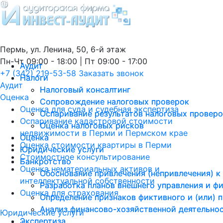
Пермь, ул. Ленина, 50, 6-й этаж
Пн-Чт 09:00 - 18:00 | Пт 09:00 - 17:00
Аудит
Аудит
+7 (342) 219-53-58
Заказать звонок
Налоги
Налоги
Аудит
Налоговый консалтинг
Налоговый консалтинг
Оценка
Сопровождение налоговых проверок
Сопровождение налоговых проверок
Оценка для суда и судебная экспертиза
Оспаривание результатов налоговых провер
Оспаривание результатов налоговых провер
Оспаривание кадастровой стоимости
Оценка налоговых рисков
Оценка налоговых рисков
недвижимости в Перми и Пермском крае
Оценка
Оценка
Оценка стоимости квартиры в Перми
Юридические услуги
Юридические услуги
Стоимостное консультирование
Банкротство
Банкротство
Оценка нематериальных активов и
Обоснование привлечения (непривлечения) к
Обоснование привлечения (непривлечения) к
интеллектуальной собственности
Разработка планов внешнего управления и ф
Разработка планов внешнего управления и ф
Оценка для страхования
Определение признаков фиктивного и (или) 
Определение признаков фиктивного и (или) 
Анализ финансово-хозяйственной деятельно
Анализ финансово-хозяйственной деятельно
Юридические услуги
Экспертиза
Экспертиза