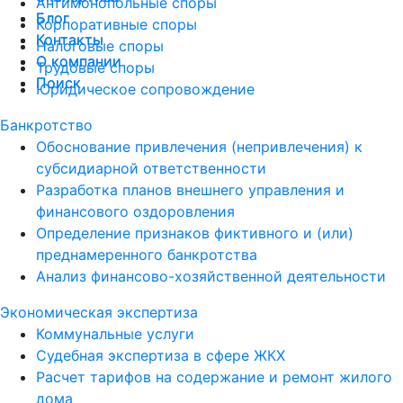
Антимонопольные споры
Блог
Блог
Корпоративные споры
Контакты
Контакты
Налоговые споры
О компании
О компании
Трудовые споры
Поиск
Поиск
Юридическое сопровождение
Банкротство
Обоснование привлечения (непривлечения) к
субсидиарной ответственности
Разработка планов внешнего управления и
финансового оздоровления
Определение признаков фиктивного и (или)
преднамеренного банкротства
Анализ финансово-хозяйственной деятельности
Экономическая экспертиза
Коммунальные услуги
Судебная экспертиза в сфере ЖКХ
Расчет тарифов на содержание и ремонт жилого
дома