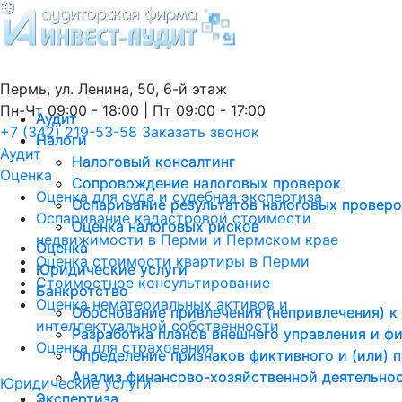
Пермь, ул. Ленина, 50, 6-й этаж
Пн-Чт 09:00 - 18:00 | Пт 09:00 - 17:00
Аудит
Аудит
+7 (342) 219-53-58
Заказать звонок
Налоги
Налоги
Аудит
Налоговый консалтинг
Налоговый консалтинг
Оценка
Сопровождение налоговых проверок
Сопровождение налоговых проверок
Оценка для суда и судебная экспертиза
Оспаривание результатов налоговых провер
Оспаривание результатов налоговых провер
Оспаривание кадастровой стоимости
Оценка налоговых рисков
Оценка налоговых рисков
недвижимости в Перми и Пермском крае
Оценка
Оценка
Оценка стоимости квартиры в Перми
Юридические услуги
Юридические услуги
Стоимостное консультирование
Банкротство
Банкротство
Оценка нематериальных активов и
Обоснование привлечения (непривлечения) к
Обоснование привлечения (непривлечения) к
интеллектуальной собственности
Разработка планов внешнего управления и ф
Разработка планов внешнего управления и ф
Оценка для страхования
Определение признаков фиктивного и (или) 
Определение признаков фиктивного и (или) 
Анализ финансово-хозяйственной деятельно
Анализ финансово-хозяйственной деятельно
Юридические услуги
Экспертиза
Экспертиза