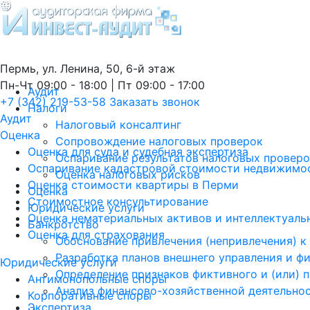
Пермь, ул. Ленина, 50, 6-й этаж
Пн-Чт 09:00 - 18:00 | Пт 09:00 - 17:00
Аудит
+7 (342) 219-53-58
Заказать звонок
Налоги
Аудит
Налоговый консалтинг
Оценка
Сопровождение налоговых проверок
Оценка для суда и судебная экспертиза
Оспаривание результатов налоговых провер
Оспаривание кадастровой стоимости недвижимос
Оценка налоговых рисков
Оценка стоимости квартиры в Перми
Оценка
Стоимостное консультирование
Юридические услуги
Оценка нематериальных активов и интеллектуаль
Банкротство
Оценка для страхования
Обоснование привлечения (непривлечения) к
Разработка планов внешнего управления и ф
Юридические услуги
Определение признаков фиктивного и (или) 
Антимонопольные споры
Анализ финансово-хозяйственной деятельно
Корпоративные споры
Экспертиза