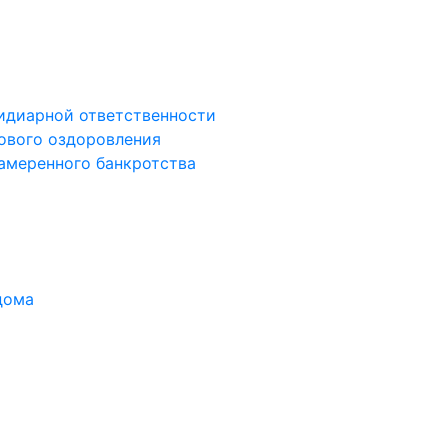
сидиарной ответственности
сового оздоровления
намеренного банкротства
дома