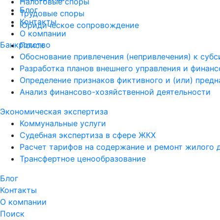
Налоговые споры
Блог
Трудовые споры
Контакты
Юридическое сопровождение
О компании
Банкротство
Поиск
Обоснование привлечения (непривлечения) к суб
Разработка планов внешнего управления и финан
Определение признаков фиктивного и (или) пред
Анализ финансово-хозяйственной деятельности
Экономическая экспертиза
Коммунальные услуги
Судебная экспертиза в сфере ЖКХ
Расчет тарифов на содержание и ремонт жилого 
Трансфертное ценообразование
Блог
Контакты
О компании
Поиск