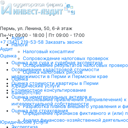
Пермь, ул. Ленина, 50, 6-й этаж
Пн-Чт 09:00 - 18:00 | Пт 09:00 - 17:00
Аудит
+7 (342) 219-53-58
Заказать звонок
Налоги
Аудит
Налоговый консалтинг
Оценка
Сопровождение налоговых проверок
Оценка для суда и судебная экспертиза
Оспаривание результатов налоговых провер
Оспаривание кадастровой стоимости
Оценка налоговых рисков
недвижимости в Перми и Пермском крае
Оценка
Оценка стоимости квартиры в Перми
Юридические услуги
Стоимостное консультирование
Банкротство
Оценка нематериальных активов и
Обоснование привлечения (непривлечения) к
интеллектуальной собственности
Разработка планов внешнего управления и ф
Оценка для страхования
Определение признаков фиктивного и (или) 
Анализ финансово-хозяйственной деятельно
Юридические услуги
Экспертиза