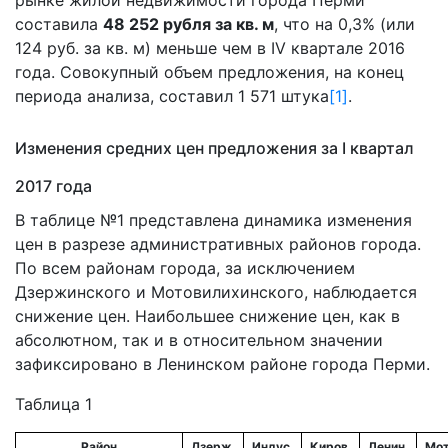
рынке жилой недвижимости города Перми
составила
48 252 рубля за кв. м
, что на 0,3% (или
124 руб. за кв. м) меньше чем в IV квартале 2016
года. Совокупный объем предложения, на конец
периода анализа, составил 1 571 штука
[1]
.
Изменения средних цен предложения за I квартал
2017 года
В таблице №1 представлена динамика изменения
цен в разрезе административных районов города.
По всем районам города, за исключением
Дзержинского и Мотовилихинского, наблюдается
снижение цен. Наибольшее снижение цен, как в
абсолютном, так и в относительном значении
зафиксировано в Ленинском районе города Перми.
Таблица 1
Район
Дзерж.
Индус.
Киров.
Ленин.
Мот