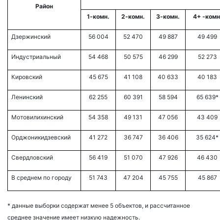
Район
1-комн.
2-комн.
3-комн.
4+ -комн
Дзержинский
56 004
52 470
49 887
49 499
Индустриальный
54 468
50 575
46 299
52 273
Кировский
45 675
41 108
40 633
40 183
Ленинский
62 255
60 391
58 594
65 639*
Мотовилихинский
54 358
49 131
47 056
43 409
Орджоникидзевский
41 272
36 747
36 406
35 624*
Свердловский
56 419
51 070
47 926
46 430
В среднем по городу
51 743
47 204
45 755
45 867
* данные выборки содержат менее 5 объектов, и рассчитанное
среднее значение имеет низкую надежность.