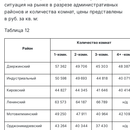
ситуация на рынке в разрезе административных
районов и количества комнат, цены представлены
в руб. за кв. м:
Таблица 12
Количество комнат
Район
1-комн.
2-комн.
3-комн.
4+ -ком
Дзержинский
57 362
49 706
45 303
48 387
Индустриальный
50 598
49 693
44 818
40 071
Кировский
44 827
44 345
41 646
40 414
Ленинский
63 573
64 187
66 789
н/д
Мотовилихинский
49 250
47 911
40 964
42 109
Орджоникидзевский
43 264
40 344
37 430
н/д