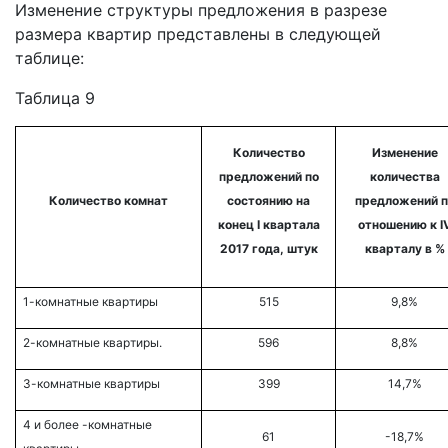
Изменение структуры предложения в разрезе
размера квартир представлены в следующей
таблице:
Таблица 9
Количество
Изменение
предложений по
количества
Количество комнат
состоянию на
предложений п
конец
I квартала
отношению к
I
2017
года, штук
кварталу
в %
1-комнатные квартиры
515
9,8%
2-комнатные квартиры.
596
8,8%
3-комнатные квартиры
399
14,7%
4 и более -комнатные
61
-18,7%