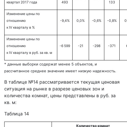
квартал
2017
года
493
133
Изменение цены по
отношению
-9,4%
0,0%
-0,6%
-0,8%
0
к
IV кварталу
в %
Изменение цены по
отношению
-6 599
-21
-298
-371
к
IV кварталу
в руб. за кв. м
* данные выборки содержат менее 5 объектов, и
рассчитанное среднее значение имеет низкую надежность.
В таблице №14 рассматривается текущая ценовая
ситуация на рынке в разрезе ценовых зон и
количества комнат, цены представлены в руб. за
кв. м:
Таблица 14
Количество комнат