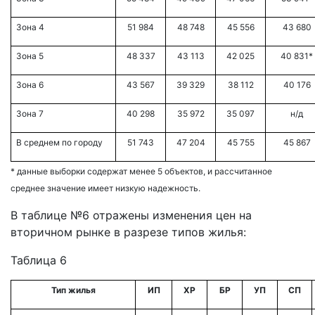
Зона 4
51 984
48 748
45 556
43 680
Зона 5
48 337
43 113
42 025
40 831*
Зона 6
43 567
39 329
38 112
40 176
Зона 7
40 298
35 972
35 097
н/д
В среднем по городу
51 743
47 204
45 755
45 867
* данные выборки содержат менее 5 объектов, и рассчитанное
среднее значение имеет низкую надежность.
В таблице №6 отражены изменения цен на
вторичном рынке в разрезе типов жилья:
Таблица 6
Тип жилья
ИП
ХР
БР
УП
СП