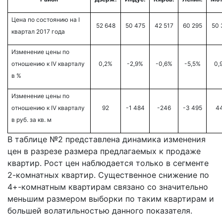
Цена по состоянию на
I
52 648
50 475
42 517
60 295
50 
квартал
2017
года
Изменение цены по
отношению к
IV кварталу
0,2%
-2,9%
-0,6%
-5,5%
0,
в %
Изменение цены по
отношению к
IV кварталу
92
-1 484
-246
-3 495
4
в руб. за кв. м
В таблице №2 представлена динамика изменения
цен в разрезе размера предлагаемых к продаже
квартир. Рост цен наблюдается только в сегменте
2-комнатных квартир. Существенное снижение по
4+-комнатным квартирам связано со значительно
меньшим размером выборки по таким квартирам и
большей волатильностью данного показателя.