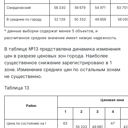
Свердловский
58 330
56 679
54 971
63 751
В среднем по городу
52 139
50 352
46 659
56 09
* данные выборки содержат менее 5 объектов, и
рассчитанное среднее значение имеет низкую надежность.
В таблице №13 представлена динамика изменения
цен в разрезе ценовых зон города. Наиболее
существенное снижение зарегистрировано в 1
зоне. Изменение средних цен по остальным зонам
не существенно.
Таблица 13
Ценовая зона
Район
1
2
3
4
Цена по состоянию на
I
63
47
55 323
49 691
42