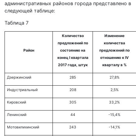
административных районов города представлено в
следующей таблице:
Таблица 7
Количество
Изменение
предложений по
количества
Район
состоянию на
предложений по
конец
I квартала
отношению к
IV
2017
года, штук
кварталу
в %
Дзержинский
285
27,8%
Индустриальный
208
2,5%
Кировский
305
33,2%
Ленинский
44
-15,4%
Мотовилихинский
243
-14,1%