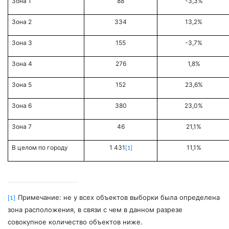
Зона 1
88
-3,3%
Зона 2
334
13,2%
Зона 3
155
-3,7%
Зона 4
276
1,8%
Зона 5
152
23,6%
Зона 6
380
23,0%
Зона 7
46
21,1%
В целом по городу
1 431
11,1%
[1]
Примечание: не у всех объектов выборки была определена
[1]
зона расположения, в связи с чем в данном разрезе
совокупное количество объектов ниже.