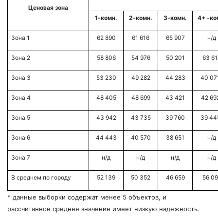
Ценовая зона
1-комн.
2-комн.
3-комн.
4+ -ко
Зона 1
62 890
61 616
65 907
н/д
Зона 2
58 806
54 976
50 201
63 61
Зона 3
53 230
49 282
44 283
40 07
Зона 4
48 405
48 699
43 421
42 69
Зона 5
43 942
43 735
39 760
39 44
Зона 6
44 443
40 570
38 651
н/д
Зона 7
н/д
н/д
н/д
н/д
В среднем по городу
52 139
50 352
46 659
56 09
* данные выборки содержат менее 5 объектов, и
рассчитанное среднее значение имеет низкую надежность.