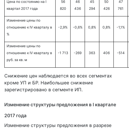
Цена по состоянию на
I
56
46
45
50
47
квартал
2017
года
820
436
294
426
761
Изменение цены по
отношению к
IV кварталу
в
-2,9%
-0,6%
0,8%
0,8%
-1,1%
%
Изменение цены по
отношению к
IV кварталу
в
-1 713
-269
363
406
-514
руб. за кв. м
Снижение цен наблюдается во всех сегментах
кроме УП и БР. Наибольшее снижение
зарегистрировано в сегменте ИП.
Изменение структуры предложения в I квартале
2017 года
Изменение структуры предложения в разрезе