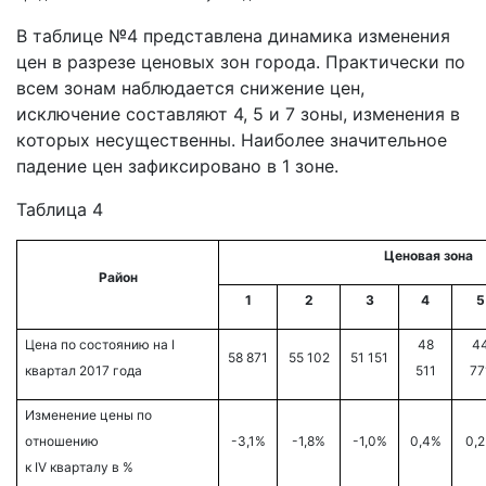
В таблице №4 представлена динамика изменения
цен в разрезе ценовых зон города. Практически по
всем зонам наблюдается снижение цен,
исключение составляют 4, 5 и 7 зоны, изменения в
которых несущественны. Наиболее значительное
падение цен зафиксировано в 1 зоне.
Таблица 4
Ценовая зона
Район
1
2
3
4
5
Цена по состоянию на
I
48
4
58 871
55 102
51 151
квартал
2017
года
511
77
Изменение цены по
отношению
-3,1%
-1,8%
-1,0%
0,4%
0,
к
IV кварталу
в %