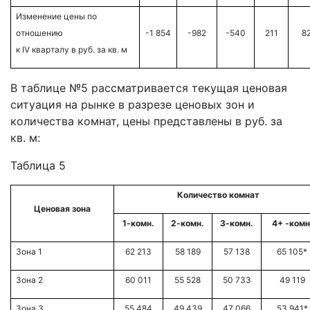
Изменение цены по
отношению
-1 854
-982
-540
211
8
к
IV кварталу
в руб. за кв. м
В таблице №5 рассматривается текущая ценовая
ситуация на рынке в разрезе ценовых зон и
количества комнат, цены представлены в руб. за
кв. м:
Таблица 5
Количество комнат
Ценовая зона
1-комн.
2-комн.
3-комн.
4+ -комн
Зона 1
62 213
58 189
57 138
65 105*
Зона 2
60 011
55 528
50 733
49 119
Зона 3
55 484
49 439
47 066
53 941*