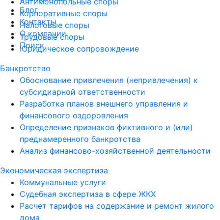
Антимонопольные споры
Блог
Корпоративные споры
Контакты
Налоговые споры
О компании
Трудовые споры
Поиск
Юридическое сопровождение
Банкротство
Обоснование привлечения (непривлечения) к
субсидиарной ответственности
Разработка планов внешнего управления и
финансового оздоровления
Определение признаков фиктивного и (или)
преднамеренного банкротства
Анализ финансово-хозяйственной деятельности
Экономическая экспертиза
Коммунальные услуги
Судебная экспертиза в сфере ЖКХ
Расчет тарифов на содержание и ремонт жилого
дома