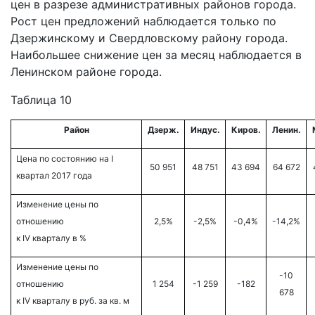
цен в разрезе административных районов города.
Рост цен предложений наблюдается только по
Дзержинскому и Свердловскому району города.
Наибольшее снижение цен за месяц наблюдается в
Ленинском районе города.
Таблица 10
Район
Дзерж.
Индус.
Киров.
Ленин.
Цена по состоянию на
I
50 951
48 751
43 694
64 672
квартал
2017
года
Изменение цены по
отношению
2,5%
-2,5%
-0,4%
-14,2%
к
IV кварталу
в %
Изменение цены по
-10
отношению
1 254
-1 259
-182
678
к
IV кварталу
в руб. за кв. м