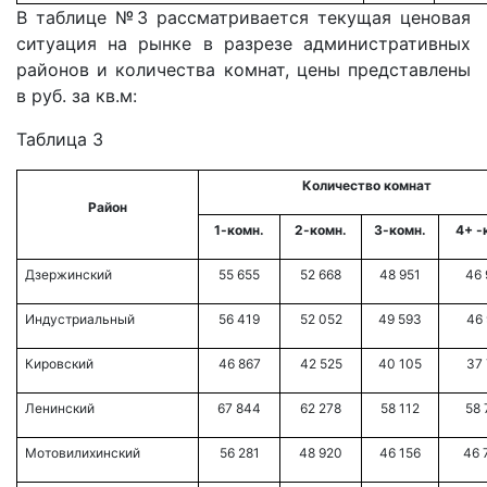
В таблице №3 рассматривается текущая ценовая
ситуация на рынке в разрезе административных
районов и количества комнат, цены представлены
в руб. за кв.м:
Таблица 3
Количество комнат
Район
1-комн.
2-комн.
3-комн.
4+ -
Дзержинский
55 655
52 668
48 951
46 
Индустриальный
56 419
52 052
49 593
46 
Кировский
46 867
42 525
40 105
37 
Ленинский
67 844
62 278
58 112
58 
Мотовилихинский
56 281
48 920
46 156
46 