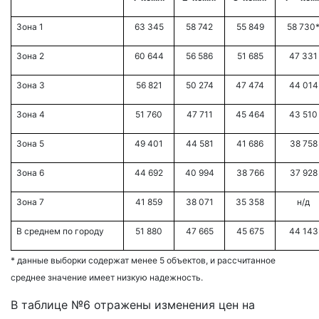
Зона 1
63 345
58 742
55 849
58 730
Зона 2
60 644
56 586
51 685
47 331
Зона 3
56 821
50 274
47 474
44 014
Зона 4
51 760
47 711
45 464
43 510
Зона 5
49 401
44 581
41 686
38 758
Зона 6
44 692
40 994
38 766
37 928
Зона 7
41 859
38 071
35 358
н/д
В среднем по городу
51 880
47 665
45 675
44 143
* данные выборки содержат менее 5 объектов, и рассчитанное
среднее значение имеет низкую надежность.
В таблице №6 отражены изменения цен на