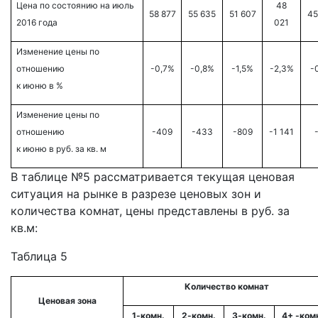
Цена по состоянию на июль
48
58 877
55 635
51 607
45
2016 года
021
Изменение цены по
отношению
-0,7%
-0,8%
-1,5%
-2,3%
-
к июню в %
Изменение цены по
отношению
-409
-433
-809
-1 141
к июню в руб. за кв. м
В таблице №5 рассматривается текущая ценовая
ситуация на рынке в разрезе ценовых зон и
количества комнат, цены представлены в руб. за
кв.м:
Таблица 5
Количество комнат
Ценовая зона
1-комн.
2-комн.
3-комн.
4+ -ком