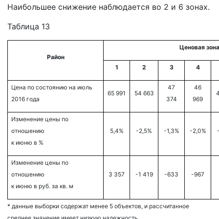
Наибольшее снижение наблюдается во 2 и 6 зонах.
Таблица 13
Ценовая зон
Район
1
2
3
4
Цена по состоянию на июль
47
46
65 991
54 663
4
2016 года
374
969
Изменение цены по
отношению
5,4%
-2,5%
-1,3%
-2,0%
к июню в %
Изменение цены по
отношению
3 357
-1 419
-633
-967
к июню в руб. за кв. м
* данные выборки содержат менее 5 объектов, и рассчитанное
среднее значение имеет низкую надежность.