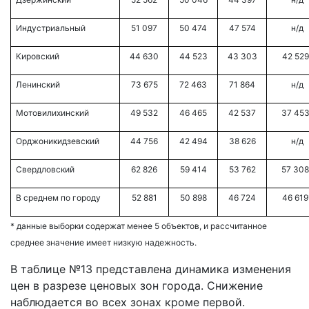
Индустриальный
51 097
50 474
47 574
н/д
Кировский
44 630
44 523
43 303
42 529
Ленинский
73 675
72 463
71 864
н/д
Мотовилихинский
49 532
46 465
42 537
37 45
Орджоникидзевский
44 756
42 494
38 626
н/д
Свердловский
62 826
59 414
53 762
57 308
В среднем по городу
52 881
50 898
46 724
46 619
* данные выборки содержат менее 5 объектов, и рассчитанное
среднее значение имеет низкую надежность.
В таблице №13 представлена динамика изменения
цен в разрезе ценовых зон города. Снижение
наблюдается во всех зонах кроме первой.