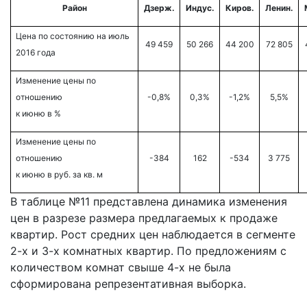
Район
Дзерж.
Индус.
Киров.
Ленин.
Цена по состоянию на июль
49 459
50 266
44 200
72 805
2016 года
Изменение цены по
отношению
-0,8%
0,3%
-1,2%
5,5%
к июню в %
Изменение цены по
отношению
-384
162
-534
3 775
к июню в руб. за кв. м
В таблице №11 представлена динамика изменения
цен в разрезе размера предлагаемых к продаже
квартир. Рост средних цен наблюдается в сегменте
2-х и 3-х комнатных квартир. По предложениям с
количеством комнат свыше 4-х не была
сформирована репрезентативная выборка.