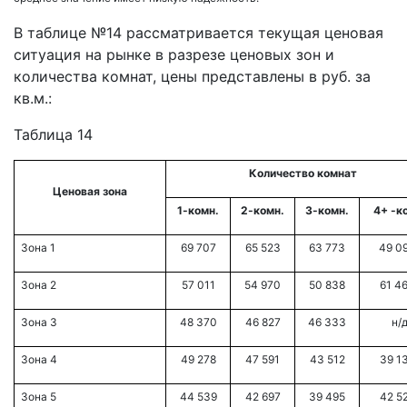
В таблице №14 рассматривается текущая ценовая
ситуация на рынке в разрезе ценовых зон и
количества комнат, цены представлены в руб. за
кв.м.:
Таблица 14
Количество комнат
Ценовая зона
1-комн.
2-комн.
3-комн.
4+ -к
Зона 1
69 707
65 523
63 773
49 0
Зона 2
57 011
54 970
50 838
61 4
Зона 3
48 370
46 827
46 333
н/
Зона 4
49 278
47 591
43 512
39 1
Зона 5
44 539
42 697
39 495
42 5