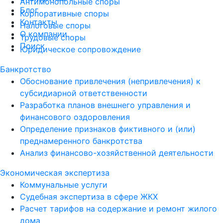
Антимонопольные споры
Блог
Корпоративные споры
Контакты
Налоговые споры
О компании
Трудовые споры
Поиск
Юридическое сопровождение
Банкротство
Обоснование привлечения (непривлечения) к
субсидиарной ответственности
Разработка планов внешнего управления и
финансового оздоровления
Определение признаков фиктивного и (или)
преднамеренного банкротства
Анализ финансово-хозяйственной деятельности
Экономическая экспертиза
Коммунальные услуги
Судебная экспертиза в сфере ЖКХ
Расчет тарифов на содержание и ремонт жилого
дома