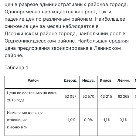
цен в разрезе административных районов города.
Одновременно наблюдается как рост, так и
падение цен по различным районам. Наибольшее
снижение цен за месяц наблюдается в
Дзержинском районе города, наибольший рост в
Орджоникидзевском районе. Наибольшая средняя
цена предложения зафиксирована в Ленинском
районе.
Таблица 1
Район
Дзерж.
Индус.
Киров.
Ленин.
Цена по состоянию на июль
52 057
52 570
43 215
62 268
2016 года
Изменение цены по
отношению
-1,9%
0,0%
-1,1%
0,1%
к июню в %