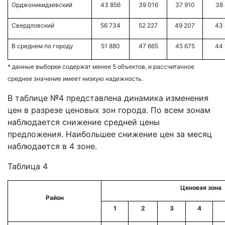
Орджоникидзевский
43 856
39 016
37 910
38 
Свердловский
56 734
52 227
49 207
43 
В среднем по городу
51 880
47 665
45 675
44 
* данные выборки содержат менее 5 объектов, и рассчитанное
среднее значение имеет низкую надежность.
В таблице №4 представлена динамика изменения
цен в разрезе ценовых зон города. По всем зонам
наблюдается снижение средней цены
предложения. Наибольшее снижение цен за месяц
наблюдается в 4 зоне.
Таблица 4
Ценовая зона
Район
1
2
3
4