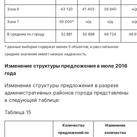
Зона 6
43 120
41 405
36 940
н/
Зона 7
50 000*
н/д
н/д
н/
В среднем по городу
52 881
50 898
46 724
46 6
* данные выборки содержат менее 5 объектов, и рассчитанное
среднее значение имеет низкую надежность.
Изменение структуры предложения в июле 2016
года
Изменение структуры предложения в разрезе
административных районов города представлены
в следующей таблице:
Таблица 15
Количество
Изменение
предложений по
количества