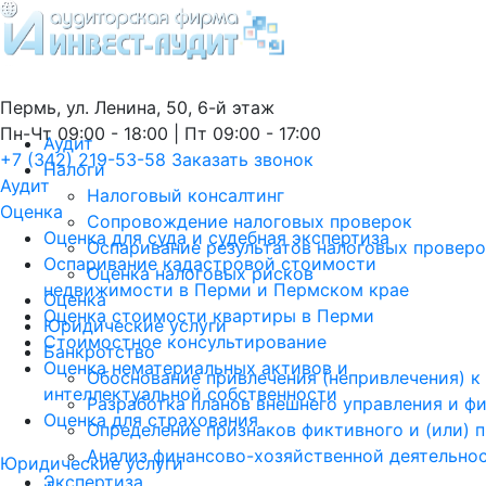
Пермь, ул. Ленина, 50, 6-й этаж
Пн-Чт 09:00 - 18:00 | Пт 09:00 - 17:00
Аудит
+7 (342) 219-53-58
Заказать звонок
Налоги
Аудит
Налоговый консалтинг
Оценка
Сопровождение налоговых проверок
Оценка для суда и судебная экспертиза
Оспаривание результатов налоговых провер
Оспаривание кадастровой стоимости
Оценка налоговых рисков
недвижимости в Перми и Пермском крае
Оценка
Оценка стоимости квартиры в Перми
Юридические услуги
Стоимостное консультирование
Банкротство
Оценка нематериальных активов и
Обоснование привлечения (непривлечения) к
интеллектуальной собственности
Разработка планов внешнего управления и ф
Оценка для страхования
Определение признаков фиктивного и (или) 
Анализ финансово-хозяйственной деятельно
Юридические услуги
Экспертиза