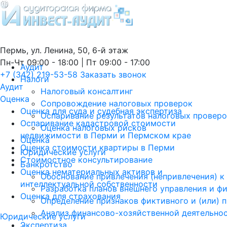
Пермь, ул. Ленина, 50, 6-й этаж
Пн-Чт 09:00 - 18:00 | Пт 09:00 - 17:00
Аудит
+7 (342) 219-53-58
Заказать звонок
Налоги
Аудит
Налоговый консалтинг
Оценка
Сопровождение налоговых проверок
Оценка для суда и судебная экспертиза
Оспаривание результатов налоговых провер
Оспаривание кадастровой стоимости
Оценка налоговых рисков
недвижимости в Перми и Пермском крае
Оценка
Оценка стоимости квартиры в Перми
Юридические услуги
Стоимостное консультирование
Банкротство
Оценка нематериальных активов и
Обоснование привлечения (непривлечения) к
интеллектуальной собственности
Разработка планов внешнего управления и ф
Оценка для страхования
Определение признаков фиктивного и (или) 
Анализ финансово-хозяйственной деятельно
Юридические услуги
Экспертиза