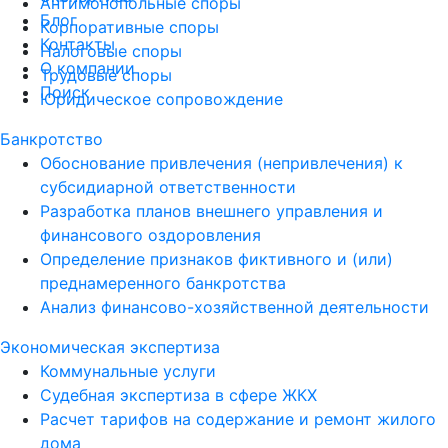
Антимонопольные споры
Блог
Корпоративные споры
Контакты
Налоговые споры
О компании
Трудовые споры
Поиск
Юридическое сопровождение
Банкротство
Обоснование привлечения (непривлечения) к
субсидиарной ответственности
Разработка планов внешнего управления и
финансового оздоровления
Определение признаков фиктивного и (или)
преднамеренного банкротства
Анализ финансово-хозяйственной деятельности
Экономическая экспертиза
Коммунальные услуги
Судебная экспертиза в сфере ЖКХ
Расчет тарифов на содержание и ремонт жилого
дома