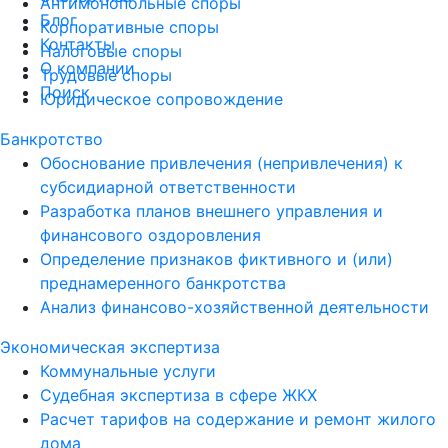
Антимонопольные споры
Блог
Корпоративные споры
Контакты
Налоговые споры
О компании
Трудовые споры
Поиск
Юридическое сопровождение
Банкротство
Обоснование привлечения (непривлечения) к
субсидиарной ответственности
Разработка планов внешнего управления и
финансового оздоровления
Определение признаков фиктивного и (или)
преднамеренного банкротства
Анализ финансово-хозяйственной деятельности
Экономическая экспертиза
Коммунальные услуги
Судебная экспертиза в сфере ЖКХ
Расчет тарифов на содержание и ремонт жилого
дома