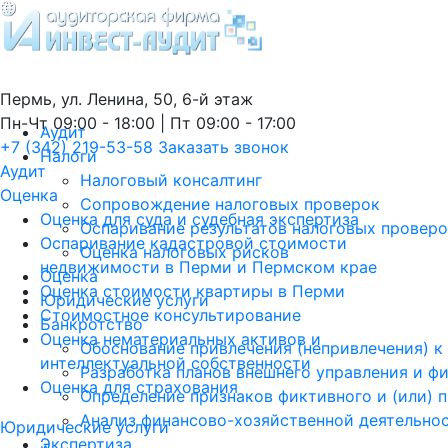
Пермь, ул. Ленина, 50, 6-й этаж
Пн-Чт 09:00 - 18:00 | Пт 09:00 - 17:00
Аудит
+7 (342) 219-53-58
Заказать звонок
Налоги
Аудит
Налоговый консалтинг
Оценка
Сопровождение налоговых проверок
Оценка для суда и судебная экспертиза
Оспаривание результатов налоговых провер
Оспаривание кадастровой стоимости
Оценка налоговых рисков
недвижимости в Перми и Пермском крае
Оценка
Оценка стоимости квартиры в Перми
Юридические услуги
Стоимостное консультирование
Банкротство
Оценка нематериальных активов и
Обоснование привлечения (непривлечения) к
интеллектуальной собственности
Разработка планов внешнего управления и ф
Оценка для страхования
Определение признаков фиктивного и (или) 
Анализ финансово-хозяйственной деятельно
Юридические услуги
Экспертиза