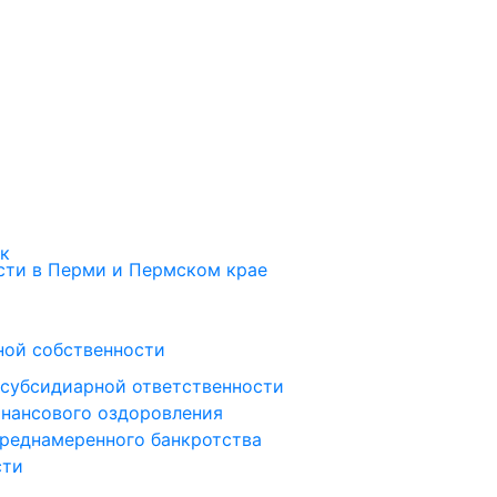
ок
ти в Перми и Пермском крае
ной собственности
 субсидиарной ответственности
инансового оздоровления
преднамеренного банкротства
сти