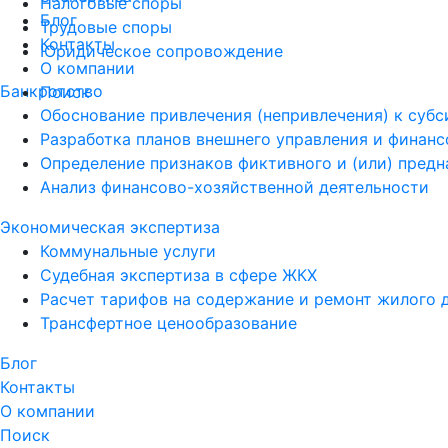
Налоговые споры
Блог
Трудовые споры
Контакты
Юридическое сопровождение
О компании
Банкротство
Поиск
Обоснование привлечения (непривлечения) к суб
Разработка планов внешнего управления и финан
Определение признаков фиктивного и (или) пред
Анализ финансово-хозяйственной деятельности
Экономическая экспертиза
Коммунальные услуги
Судебная экспертиза в сфере ЖКХ
Расчет тарифов на содержание и ремонт жилого 
Трансфертное ценообразование
Блог
Контакты
О компании
Поиск