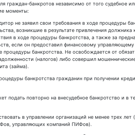
я граждан-банкротов независимо от того судебное ил
ие моменты:
дитор не заявил свои требования в ходе процедуры ба
льства, возникшие в результате привлечения должника
твия в ходе процедуры банкротства, а также за предн
ьств, если он предоставил финансовому управляющем
де процедуры банкротства. Не освобождается от обяза
задолженности (налогов) либо совершил мошеннически
та (займа).
 процедуры банкротства гражданин при получении кред
жет подать повторно на внесудебное банкротство и в те
ствовать в управлении организаций не менее трех лет 
ИФов, управляющих компаний ПИФов).