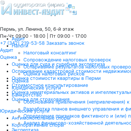
Пермь, ул. Ленина, 50, 6-й этаж
Пн-Чт 09:00 - 18:00 | Пт 09:00 - 17:00
Аудит
+7 (342) 219-53-58
Заказать звонок
Налоги
Аудит
Налоговый консалтинг
Оценка
Сопровождение налоговых проверок
Оценка для суда и судебная экспертиза
Оспаривание результатов налоговых провер
Оспаривание кадастровой стоимости недвижимос
Оценка налоговых рисков
Оценка стоимости квартиры в Перми
Оценка
Стоимостное консультирование
Юридические услуги
Оценка нематериальных активов и интеллектуаль
Банкротство
Оценка для страхования
Обоснование привлечения (непривлечения) к
Разработка планов внешнего управления и ф
Юридические услуги
Определение признаков фиктивного и (или) 
Антимонопольные споры
Анализ финансово-хозяйственной деятельно
Корпоративные споры
Экспертиза