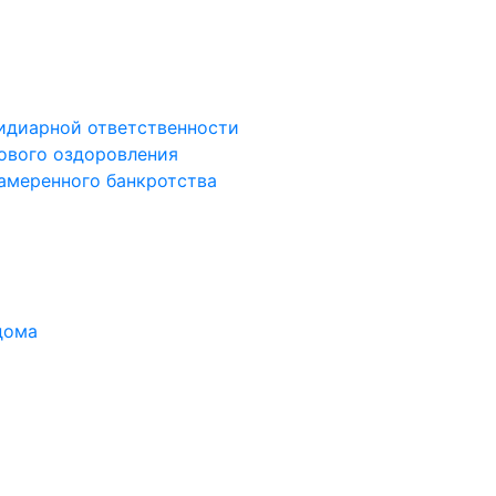
сидиарной ответственности
сового оздоровления
намеренного банкротства
дома