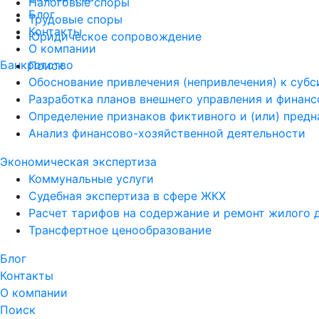
Налоговые споры
Блог
Трудовые споры
Контакты
Юридическое сопровождение
О компании
Банкротство
Поиск
Обоснование привлечения (непривлечения) к суб
Разработка планов внешнего управления и финан
Определение признаков фиктивного и (или) пред
Анализ финансово-хозяйственной деятельности
Экономическая экспертиза
Коммунальные услуги
Судебная экспертиза в сфере ЖКХ
Расчет тарифов на содержание и ремонт жилого 
Трансфертное ценообразование
Блог
Контакты
О компании
Поиск