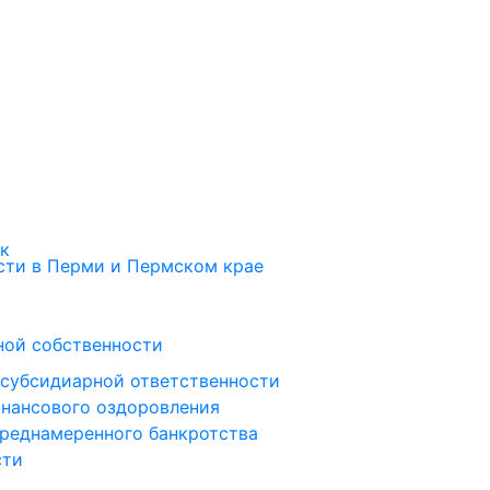
ок
ти в Перми и Пермском крае
ной собственности
 субсидиарной ответственности
инансового оздоровления
преднамеренного банкротства
сти