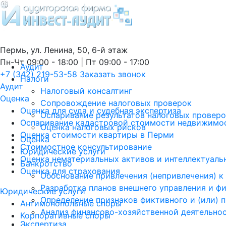
Пермь, ул. Ленина, 50, 6-й этаж
Пн-Чт 09:00 - 18:00 | Пт 09:00 - 17:00
Аудит
+7 (342) 219-53-58
Заказать звонок
Налоги
Аудит
Налоговый консалтинг
Оценка
Сопровождение налоговых проверок
Оценка для суда и судебная экспертиза
Оспаривание результатов налоговых провер
Оспаривание кадастровой стоимости недвижимос
Оценка налоговых рисков
Оценка стоимости квартиры в Перми
Оценка
Стоимостное консультирование
Юридические услуги
Оценка нематериальных активов и интеллектуаль
Банкротство
Оценка для страхования
Обоснование привлечения (непривлечения) к
Разработка планов внешнего управления и ф
Юридические услуги
Определение признаков фиктивного и (или) 
Антимонопольные споры
Анализ финансово-хозяйственной деятельно
Корпоративные споры
Экспертиза