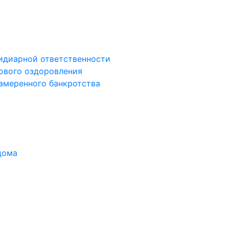
сидиарной ответственности
сового оздоровления
намеренного банкротства
дома