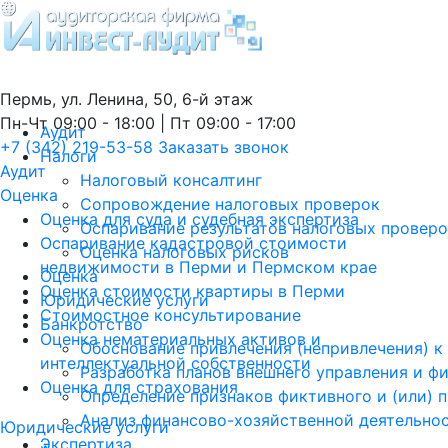
Пермь, ул. Ленина, 50, 6-й этаж
Пн-Чт 09:00 - 18:00 | Пт 09:00 - 17:00
Аудит
+7 (342) 219-53-58
Заказать звонок
Налоги
Аудит
Налоговый консалтинг
Оценка
Сопровождение налоговых проверок
Оценка для суда и судебная экспертиза
Оспаривание результатов налоговых провер
Оспаривание кадастровой стоимости
Оценка налоговых рисков
недвижимости в Перми и Пермском крае
Оценка
Оценка стоимости квартиры в Перми
Юридические услуги
Стоимостное консультирование
Банкротство
Оценка нематериальных активов и
Обоснование привлечения (непривлечения) к
интеллектуальной собственности
Разработка планов внешнего управления и ф
Оценка для страхования
Определение признаков фиктивного и (или) 
Анализ финансово-хозяйственной деятельно
Юридические услуги
Экспертиза