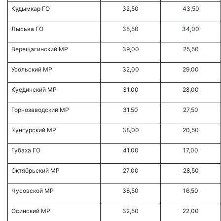
Кудымкар ГО
32,50
43,50
Лысьва ГО
35,50
34,00
Верещагинский МР
39,00
25,50
Усольский МР
32,00
29,00
Куединский МР
31,00
28,00
Горнозаводский МР
31,50
27,50
Кунгурский МР
38,00
20,50
Губаха ГО
41,00
17,00
Октябрьский МР
27,00
28,50
Чусовской МР
38,50
16,50
Осинский МР
32,50
22,00