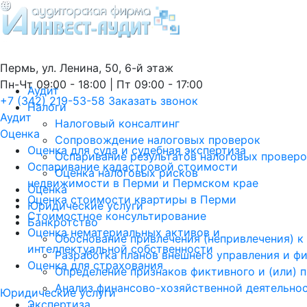
Пермь, ул. Ленина, 50, 6-й этаж
Пн-Чт 09:00 - 18:00 | Пт 09:00 - 17:00
Аудит
+7 (342) 219-53-58
Заказать звонок
Налоги
Аудит
Налоговый консалтинг
Оценка
Сопровождение налоговых проверок
Оценка для суда и судебная экспертиза
Оспаривание результатов налоговых провер
Оспаривание кадастровой стоимости
Оценка налоговых рисков
недвижимости в Перми и Пермском крае
Оценка
Оценка стоимости квартиры в Перми
Юридические услуги
Стоимостное консультирование
Банкротство
Оценка нематериальных активов и
Обоснование привлечения (непривлечения) к
интеллектуальной собственности
Разработка планов внешнего управления и ф
Оценка для страхования
Определение признаков фиктивного и (или) 
Анализ финансово-хозяйственной деятельно
Юридические услуги
Экспертиза