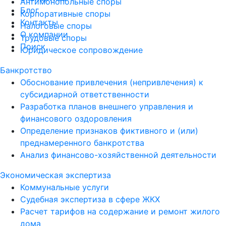
Антимонопольные споры
Блог
Корпоративные споры
Контакты
Налоговые споры
О компании
Трудовые споры
Поиск
Юридическое сопровождение
Банкротство
Обоснование привлечения (непривлечения) к
субсидиарной ответственности
Разработка планов внешнего управления и
финансового оздоровления
Определение признаков фиктивного и (или)
преднамеренного банкротства
Анализ финансово-хозяйственной деятельности
Экономическая экспертиза
Коммунальные услуги
Судебная экспертиза в сфере ЖКХ
Расчет тарифов на содержание и ремонт жилого
дома