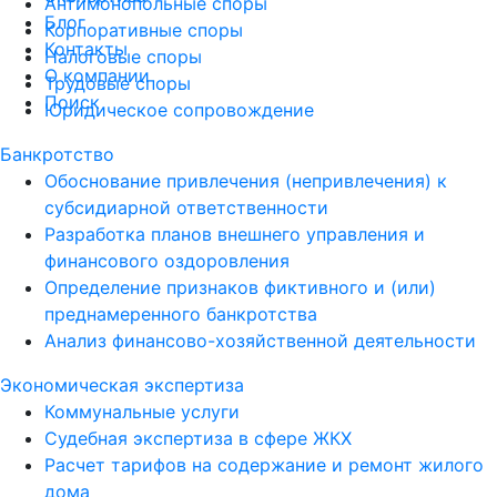
Антимонопольные споры
Блог
Корпоративные споры
Контакты
Налоговые споры
О компании
Трудовые споры
Поиск
Юридическое сопровождение
Банкротство
Обоснование привлечения (непривлечения) к
субсидиарной ответственности
Разработка планов внешнего управления и
финансового оздоровления
Определение признаков фиктивного и (или)
преднамеренного банкротства
Анализ финансово-хозяйственной деятельности
Экономическая экспертиза
Коммунальные услуги
Судебная экспертиза в сфере ЖКХ
Расчет тарифов на содержание и ремонт жилого
дома