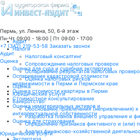
Пермь, ул. Ленина, 50, 6-й этаж
Пн-Чт 09:00 - 18:00 | Пт 09:00 - 17:00
Аудит
+7 (342) 219-53-58
Заказать звонок
Налоги
Аудит
Налоговый консалтинг
Оценка
Сопровождение налоговых проверок
Оценка для суда и судебная экспертиза
Оспаривание результатов налоговых провер
Оспаривание кадастровой стоимости
Оценка налоговых рисков
недвижимости в Перми и Пермском крае
Оценка
Оценка стоимости квартиры в Перми
Юридические услуги
Стоимостное консультирование
Банкротство
Оценка нематериальных активов и
Обоснование привлечения (непривлечения) к
интеллектуальной собственности
Разработка планов внешнего управления и ф
Оценка для страхования
Определение признаков фиктивного и (или) 
Анализ финансово-хозяйственной деятельно
Юридические услуги
Экспертиза