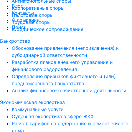
Антимонопольные споры
Блог
Корпоративные споры
Контакты
Налоговые споры
О компании
Трудовые споры
Поиск
Юридическое сопровождение
Банкротство
Обоснование привлечения (непривлечения) к
субсидиарной ответственности
Разработка планов внешнего управления и
финансового оздоровления
Определение признаков фиктивного и (или)
преднамеренного банкротства
Анализ финансово-хозяйственной деятельности
Экономическая экспертиза
Коммунальные услуги
Судебная экспертиза в сфере ЖКХ
Расчет тарифов на содержание и ремонт жилого
дома