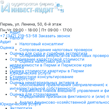
Пермь, ул. Ленина, 50, 6-й этаж
Пн-Чт 09:00 - 18:00 | Пт 09:00 - 17:00
Аудит
+7 (342) 219-53-58
Заказать звонок
Налоги
Аудит
Налоговый консалтинг
Оценка
Сопровождение налоговых проверок
Оценка для суда и судебная экспертиза
Оспаривание результатов налоговых провер
Оспаривание кадастровой стоимости
Оценка налоговых рисков
недвижимости в Перми и Пермском крае
Оценка
Оценка стоимости квартиры в Перми
Юридические услуги
Стоимостное консультирование
Банкротство
Оценка нематериальных активов и
Обоснование привлечения (непривлечения) к
интеллектуальной собственности
Разработка планов внешнего управления и ф
Оценка для страхования
Определение признаков фиктивного и (или) 
Анализ финансово-хозяйственной деятельно
Юридические услуги
Экспертиза