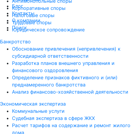
Антимонопольные споры
Блог
Корпоративные споры
Контакты
Налоговые споры
О компании
Трудовые споры
Поиск
Юридическое сопровождение
Банкротство
Обоснование привлечения (непривлечения) к
субсидиарной ответственности
Разработка планов внешнего управления и
финансового оздоровления
Определение признаков фиктивного и (или)
преднамеренного банкротства
Анализ финансово-хозяйственной деятельности
Экономическая экспертиза
Коммунальные услуги
Судебная экспертиза в сфере ЖКХ
Расчет тарифов на содержание и ремонт жилого
дома