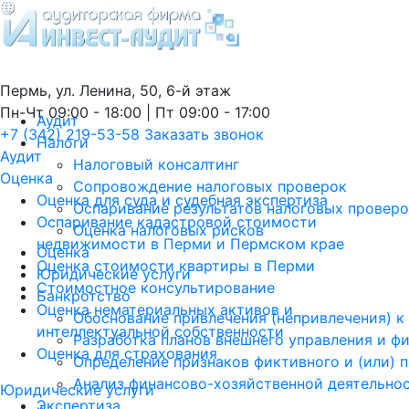
Пермь, ул. Ленина, 50, 6-й этаж
Пн-Чт 09:00 - 18:00 | Пт 09:00 - 17:00
Аудит
+7 (342) 219-53-58
Заказать звонок
Налоги
Аудит
Налоговый консалтинг
Оценка
Сопровождение налоговых проверок
Оценка для суда и судебная экспертиза
Оспаривание результатов налоговых провер
Оспаривание кадастровой стоимости
Оценка налоговых рисков
недвижимости в Перми и Пермском крае
Оценка
Оценка стоимости квартиры в Перми
Юридические услуги
Стоимостное консультирование
Банкротство
Оценка нематериальных активов и
Обоснование привлечения (непривлечения) к
интеллектуальной собственности
Разработка планов внешнего управления и ф
Оценка для страхования
Определение признаков фиктивного и (или) 
Анализ финансово-хозяйственной деятельно
Юридические услуги
Экспертиза